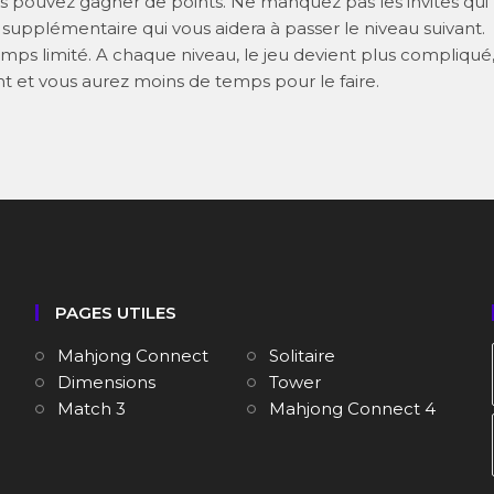
s pouvez gagner de points. Ne manquez pas les invites qui
upplémentaire qui vous aidera à passer le niveau suivant.
mps limité. A chaque niveau, le jeu devient plus compliqué
t et vous aurez moins de temps pour le faire.
PAGES UTILES
Mahjong Connect
Solitaire
Dimensions
Tower
Match 3
Mahjong Connect 4