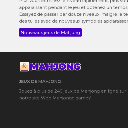
Plus vous terminez le niveau rapidement, plus vou
apparaissent pendant le jeu et obtenez un temps s
Essayez de passer par douze niveaux, malgré le te
des tuiles avec de nouveaux symboles apparaissen
Nouveaux jeux de Mahjong
JEUX DE MAHJONG
Jouez à plus de 240 jeux de Mahjong en ligne sur
notre site Web Mahjongg.games!