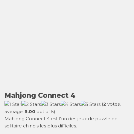
Mahjong Connect 4
(
2
votes,
average:
5.00
out of 5)
Mahjong Connect 4 est l’un des jeux de puzzle de
solitaire chinois les plus difficiles.