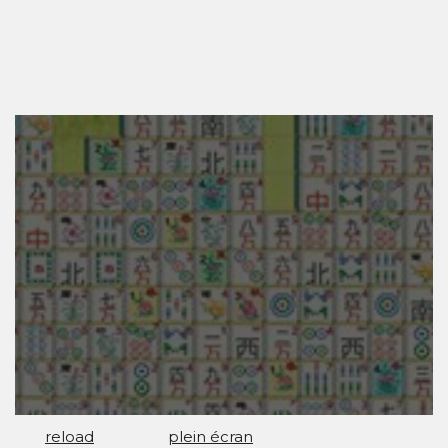
reload
plein écran