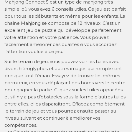
Mahjong Connect 5 est un type de mahjong très
simple, où vous avez 6 conseils utiles. Ce jeu est parfait
pour tous les débutants et même pour les enfants. La
chaîne Mahjong se compose de 12 niveaux. C’est un
excellent jeu de puzzle qui développe parfaitement
votre attention et votre patience. Vous pouvez
facilement améliorer ces qualités si vous accordez
l’attention voulue à ce jeu.
Sur le terrain de jeu, vous pouvez voir les tuiles avec
divers hiéroglyphes et autres images qui remplissent
presque tout l’écran. Essayez de trouver les mêmes
parmi eux, en vous déplaçant des bords vers le centre
pour gagner la partie. Cliquez sur les tuiles appariées
et s’il n’y a pas d’obstacles sous la forme d’autres tuiles
entre elles, elles disparaîtront. Effacez complètement
le terrain de jeu et vous pourrez ensuite passer au
niveau suivant et continuer à améliorer vos
compétences.