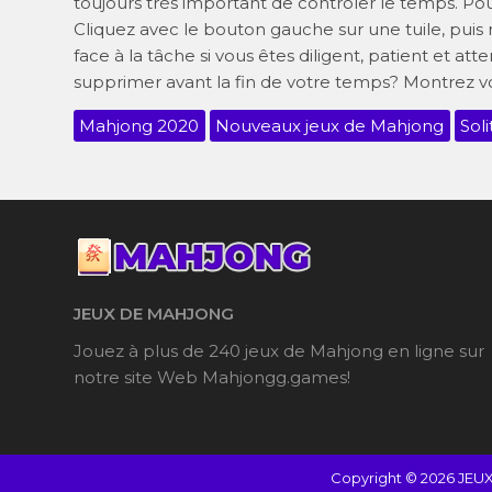
toujours très important de contrôler le temps. Pour
Cliquez avec le bouton gauche sur une tuile, puis
face à la tâche si vous êtes diligent, patient et
supprimer avant la fin de votre temps? Montrez v
Mahjong 2020
Nouveaux jeux de Mahjong
Soli
JEUX DE MAHJONG
Jouez à plus de 240 jeux de Mahjong en ligne sur
notre site Web Mahjongg.games!
Copyright © 2026 JEUX