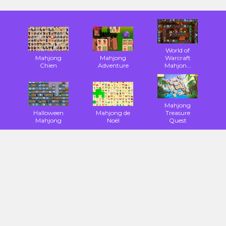
World of
Mahjong
Mahjong
Warcraft
Chien
Adventure
Mahjon...
Mahjong
Halloween
Mahjong de
Treasure
Mahjong
Noël
Quest