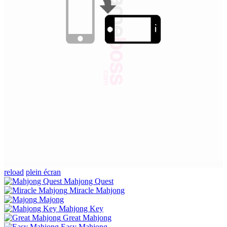
reload
plein écran
Mahjong Quest
Miracle Mahjong
Majong
Mahjong Key
Great Mahjong
Easy Mahjong