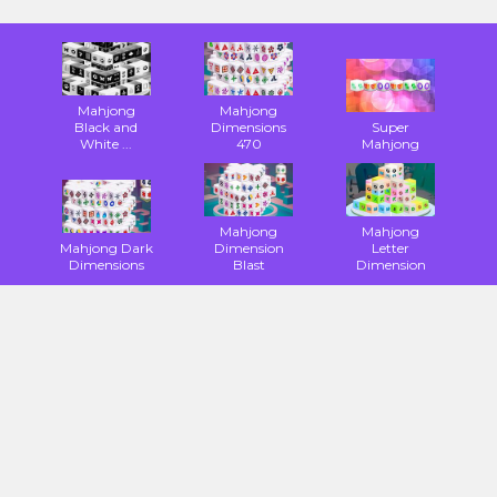
Mahjong
Mahjong
Black and
Dimensions
Super
White ...
470
Mahjong
Mahjong
Mahjong
Mahjong Dark
Dimension
Letter
Dimensions
Blast
Dimension