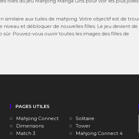
s filles du jeu Mahjong Manga Girls pour voir les plus jolies
lien similaire aux tuiles de mahjong. Votre objectif est de trou
 niveau et débloquer de nouvelles filles. Le jeu devient de
up sûr. Pouvez-vous ouvrir toutes les images des filles de
PAGES UTILES
Mahjong Connect
Solitaire
Dimensions
Tower
Match 3
Mahjong Connect 4