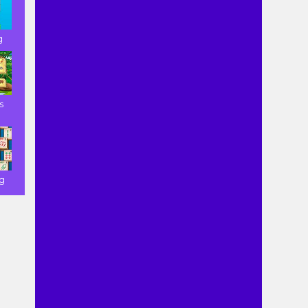
g
s
g