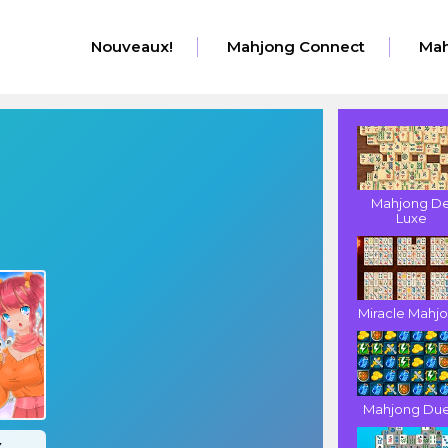
Nouveaux!
Mahjong Connect
Mah
Mahjong D
Luxe
Miracle Mahj
Mahjong Due