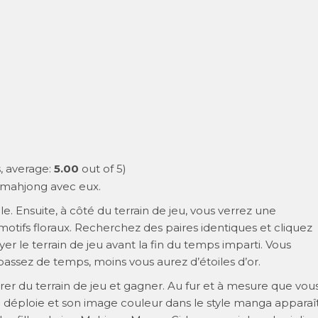
, average:
5.00
out of 5)
e mahjong avec eux.
lle. Ensuite, à côté du terrain de jeu, vous verrez une
motifs floraux. Recherchez des paires identiques et cliquez
yer le terrain de jeu avant la fin du temps imparti. Vous
 passez de temps, moins vous aurez d’étoiles d’or.
rer du terrain de jeu et gagner. Au fur et à mesure que vou
 se déploie et son image couleur dans le style manga apparaît