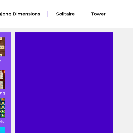
jong Dimensions
Solitaire
Tower
e
ong
ls