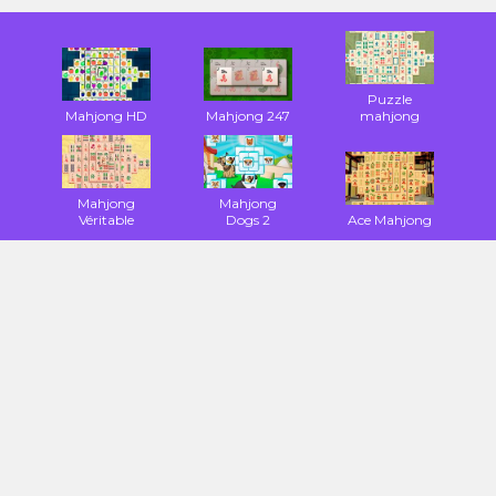
Puzzle
Mahjong HD
Mahjong 247
mahjong
Mahjong
Mahjong
Véritable
Dogs 2
Ace Mahjong