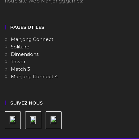
notre site Web Mahjongg.games!
PAGES UTILES
Mahjong Connect
Solitaire
Dimensions
Tower
Match 3
Mahjong Connect 4
SUIVEZ NOUS