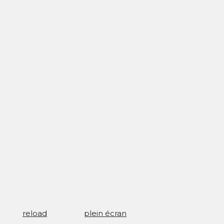
reload
plein écran