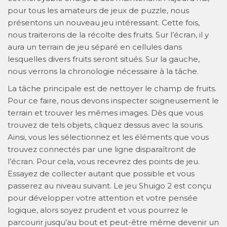
pour tous les amateurs de jeux de puzzle, nous
présentons un nouveau jeu intéressant. Cette fois,
nous traiterons de la récolte des fruits. Sur l’écran, il y
aura un terrain de jeu séparé en cellules dans
lesquelles divers fruits seront situés. Sur la gauche,
nous verrons la chronologie nécessaire à la tâche.
La tâche principale est de nettoyer le champ de fruits.
Pour ce faire, nous devons inspecter soigneusement le
terrain et trouver les mêmes images. Dès que vous
trouvez de tels objets, cliquez dessus avec la souris.
Ainsi, vous les sélectionnez et les éléments que vous
trouvez connectés par une ligne disparaîtront de
l’écran. Pour cela, vous recevrez des points de jeu.
Essayez de collecter autant que possible et vous
passerez au niveau suivant. Le jeu Shuigo 2 est conçu
pour développer votre attention et votre pensée
logique, alors soyez prudent et vous pourrez le
parcourir jusqu’au bout et peut-être même devenir un