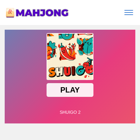
Togg
navi