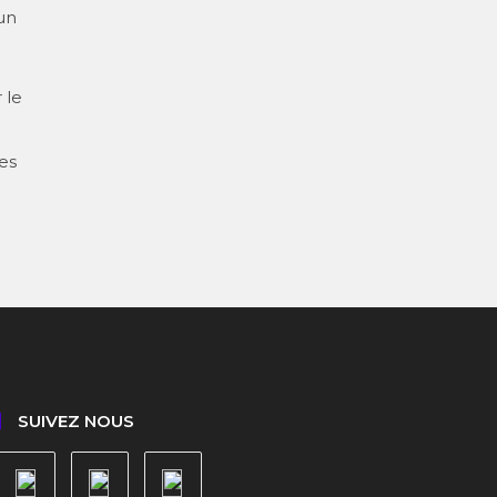
un
 le
es
SUIVEZ NOUS