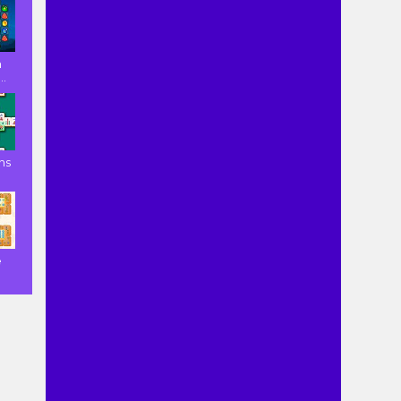
n
..
ns
e