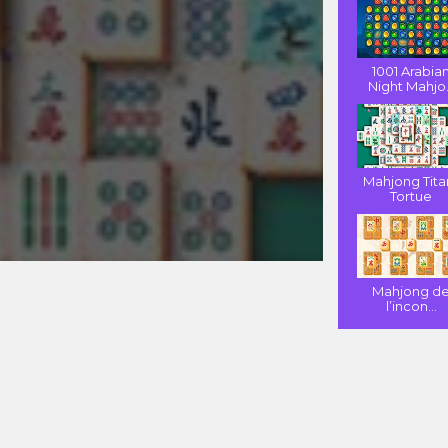
1001 Arabia
Night Mahjo.
Mahjong Tita
Tortue
Mahjong d
l’incon...