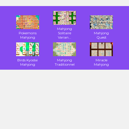
Mahjong
Pokemons
Solitaire
Mahjong
Mahjong
Varian...
Quest
Birds Kyodai
Mahjong
Miracle
Mahjong
Traditionnel
Mahjong