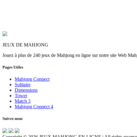
JEUX DE MAHJONG
Jouez à plus de 240 jeux de Mahjong en ligne sur notre site Web Ma
Pages Utiles
Mahjong Connect
Solitaire
Dimensions
Tower
Match 3
Mahjong Connect 4
Suivez nous
Copyright © 2026 JEUX MAHJONG EN LIGNE | All rights reserv