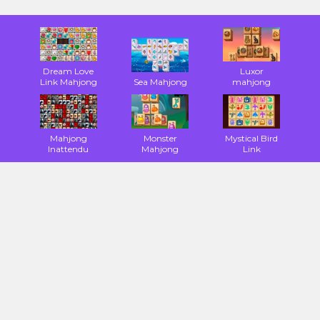
Dream Love
Luxor
Link Mahjong
Sea Mahjong
mahjong
Mahjong
Monster
Mystical Bird
Inattendu
Mahjong
Link