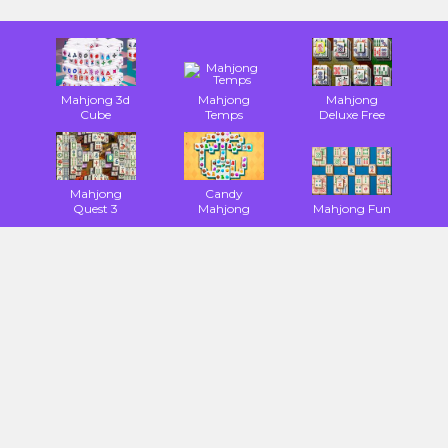
Mahjong 3d
Mahjong
Mahjong
Cube
Temps
Deluxe Free
Mahjong
Candy
Quest 3
Mahjong
Mahjong Fun