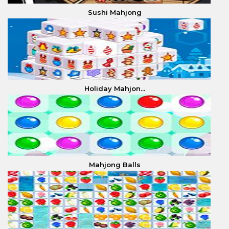
Sushi Mahjong
Holiday Mahjon...
Mahjong Balls