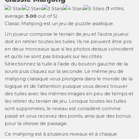
(
1
votes,
average:
5.00
out of 5)
Classic Mahjong est un jeu de puzzle asiatique.
Un joueur compose le terrain de jeu et l’autre joueur
doit en retirer toutes les tuiles. Ils ne peuvent être pris
en deux morceaux que si les photos dessus coïncident
et qu’ils ne sont pas bloqués sur les côtés.
Sélectionnez la tuile à l’aide du bouton gauche de la
souris puis cliquez sur la seconde. Le même jeu de
mahjong classique vous plongera dans le monde de la
logique et de l’attention puisque vous devez trouver
des tuiles avec les mêmes images en peu de temps et
les retirer du terrain de jeu. Lorsque toutes les tuiles
sont supprimées, le niveau est considéré comme
passé et vous recevez des points, ainsi que des bonus
pour la vitesse de passage.
Ce mahjong est à plusieurs niveaux et à chaque