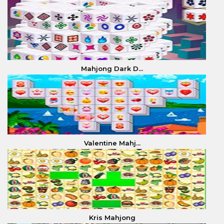
Mahjong Dark D...
Valentine Mahj...
Kris Mahjong