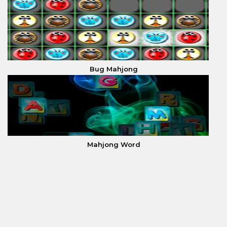
Bug Mahjong
Mahjong Word