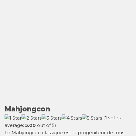
Mahjongcon
(
1
votes,
average:
5.00
out of 5)
Le Mahjongcon classique est le progéniteur de tous