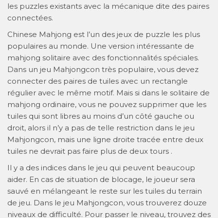
les puzzles existants avec la mécanique dite des paires
connectées.
Chinese Mahjong est l’un des jeux de puzzle les plus
populaires au monde. Une version intéressante de
mahjong solitaire avec des fonctionnalités spéciales.
Dans un jeu Mahjongcon très populaire, vous devez
connecter des paires de tuiles avec un rectangle
régulier avec le même motif. Mais si dans le solitaire de
mahjong ordinaire, vous ne pouvez supprimer que les
tuiles qui sont libres au moins d’un côté gauche ou
droit, alors il n’y a pas de telle restriction dans le jeu
Mahjongcon, mais une ligne droite tracée entre deux
tuiles ne devrait pas faire plus de deux tours .
Il y a des indices dans le jeu qui peuvent beaucoup
aider. En cas de situation de blocage, le joueur sera
sauvé en mélangeant le reste sur les tuiles du terrain
de jeu. Dans le jeu Mahjongcon, vous trouverez douze
niveaux de difficulté. Pour passer le niveau, trouvez des