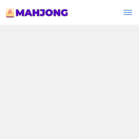
Togg
navi