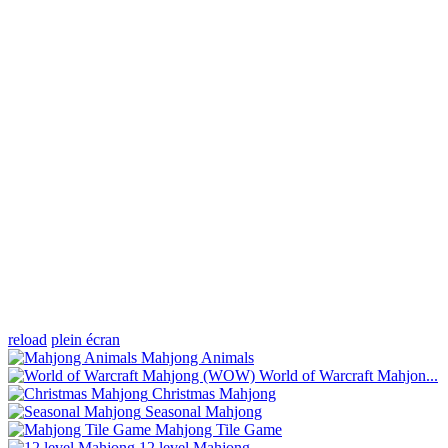
reload
plein écran
Mahjong Animals
World of Warcraft Mahjon...
Christmas Mahjong
Seasonal Mahjong
Mahjong Tile Game
12 level Mahjong