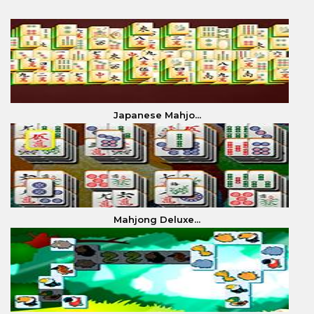
Japanese Mahjo...
Mahjong Deluxe...