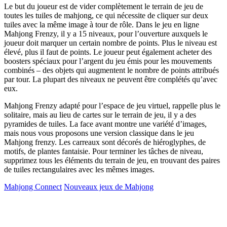
Le but du joueur est de vider complètement le terrain de jeu de
toutes les tuiles de mahjong, ce qui nécessite de cliquer sur deux
tuiles avec la même image à tour de rôle. Dans le jeu en ligne
Mahjong Frenzy, il y a 15 niveaux, pour l’ouverture auxquels le
joueur doit marquer un certain nombre de points. Plus le niveau est
élevé, plus il faut de points. Le joueur peut également acheter des
boosters spéciaux pour l’argent du jeu émis pour les mouvements
combinés – des objets qui augmentent le nombre de points attribués
par tour. La plupart des niveaux ne peuvent être complétés qu’avec
eux.
Mahjong Frenzy adapté pour l’espace de jeu virtuel, rappelle plus le
solitaire, mais au lieu de cartes sur le terrain de jeu, il y a des
pyramides de tuiles. La face avant montre une variété d’images,
mais nous vous proposons une version classique dans le jeu
Mahjong frenzy. Les carreaux sont décorés de hiéroglyphes, de
motifs, de plantes fantaisie. Pour terminer les tâches de niveau,
supprimez tous les éléments du terrain de jeu, en trouvant des paires
de tuiles rectangulaires avec les mêmes images.
Mahjong Connect
Nouveaux jeux de Mahjong