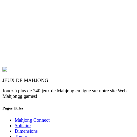
JEUX DE MAHJONG
Jouez à plus de 240 jeux de Mahjong en ligne sur notre site Web
Mahjongg.games!
Pages Utiles
Mahjong Connect
Solitaire
Dimensions
Tower