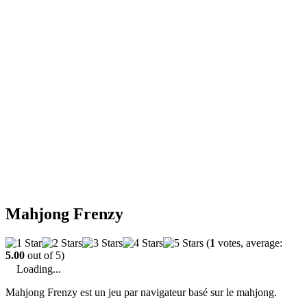
Mahjong Frenzy
(
1
votes, average:
5.00
out of 5)
Loading...
Mahjong Frenzy est un jeu par navigateur basé sur le mahjong.