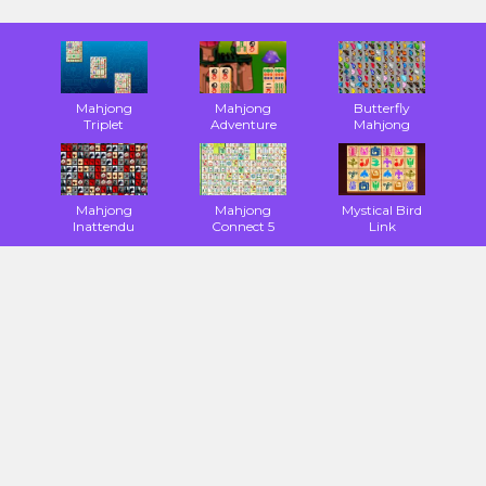
Mahjong
Mahjong
Butterfly
Triplet
Adventure
Mahjong
Mahjong
Mahjong
Mystical Bird
Inattendu
Connect 5
Link